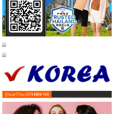
รู้กันเอาไว้นะ LET'S KNOW THIS