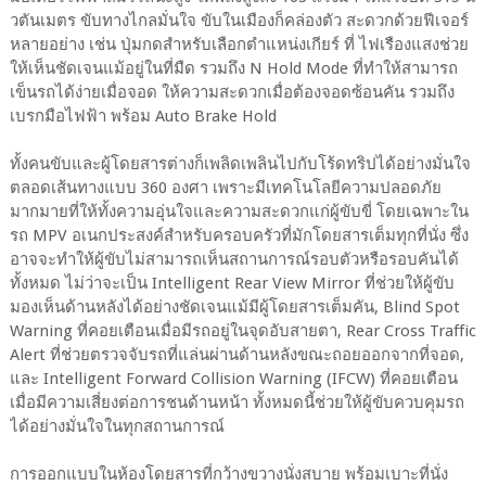
วตันเมตร ขับทางไกลมั่นใจ ขับในเมืองก็คล่องตัว สะดวกด้วยฟีเจอร์
หลายอย่าง เช่น ปุ่มกดสำหรับเลือกตำแหน่งเกียร์ ที่ ไฟเรืองแสงช่วย
ให้เห็นชัดเจนแม้อยู่ในที่มืด รวมถึง N Hold Mode ที่ทำให้สามารถ
เข็นรถได้ง่ายเมื่อจอด ให้ความสะดวกเมื่อต้องจอดซ้อนคัน รวมถึง
เบรกมือไฟฟ้า พร้อม Auto Brake Hold
ทั้งคนขับและผู้โดยสารต่างก็เพลิดเพลินไปกับโร้ดทริปได้อย่างมั่นใจ
ตลอดเส้นทางแบบ 360 องศา เพราะมีเทคโนโลยีความปลอดภัย
มากมายที่ให้ทั้งความอุ่นใจและความสะดวกแก่ผู้ขับขี่ โดยเฉพาะใน
รถ MPV อเนกประสงค์สำหรับครอบครัวที่มักโดยสารเต็มทุกที่นั่ง ซึ่ง
อาจจะทำให้ผู้ขับไม่สามารถเห็นสถานการณ์รอบตัวหรือรอบคันได้
ทั้งหมด ไม่ว่าจะเป็น Intelligent Rear View Mirror ที่ช่วยให้ผู้ขับ
มองเห็นด้านหลังได้อย่างชัดเจนแม้มีผู้โดยสารเต็มคัน, Blind Spot
Warning ที่คอยเตือนเมื่อมีรถอยู่ในจุดอับสายตา, Rear Cross Traffic
Alert ที่ช่วยตรวจจับรถที่แล่นผ่านด้านหลังขณะถอยออกจากที่จอด,
และ Intelligent Forward Collision Warning (IFCW) ที่คอยเตือน
เมื่อมีความเสี่ยงต่อการชนด้านหน้า ทั้งหมดนี้ช่วยให้ผู้ขับควบคุมรถ
ได้อย่างมั่นใจในทุกสถานการณ์
การออกแบบในห้องโดยสารที่กว้างขวางนั่งสบาย พร้อมเบาะที่นั่ง