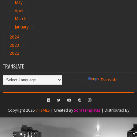
►
May
(4)
►
April
(2)
►
March
(3)
►
January
(1)
►
2024
(7)
►
2023
(28)
►
2022
(7)
TRANSLATE
Powered by
Translate
Copyright 2026
7 TIMES
| Created By
SoraTemplates
| Distributed By
Gooyaabi Templates