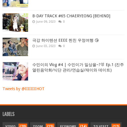
B-DAY TRACK #65 CHAERYEONG [BEHIND]
June 09, 2023
0
극강 하이텐션 EEEE 찐친 우정여행 😘
June 03, 2023
0
수민이의 Vlog #4 | 수민이가 일상을~?🐰 Ep.1 (진주
열린음악회/식단 관리/연습실/재이와 데이트)
Tweets by @IIIIIIIIHOT
LABELS
(20)
(15)
(14)
(12)
VIDEO
ZOOM
ECONOMY
TO VISIT