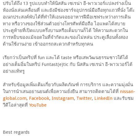
ปรับได้ถึง 13 รูปแบบทำให้นิสสัน เซเรน่า อี-พาวเวอร์แปลงร่างเป็น
ห้องนั่งเล่นเคลื่อนที่ และยังมีช่องชาร์จอุปกรณ์มือถือทุกแถวที่นั่ง โต๊ะ
อเนกประสงค์พับได้ที่ทำให้เอนจอยอาหารฝีมือเชฟระหว่างการเดิน
ทาง หรือวางของใช้ส่วนตัวอย่างโทรศัพท์มือถือ ไอแพดได้สบาย
ประตูท้ายที่เปิดแบบครึ่งบานหรือเต็มบานก็ได้ ให้ความสะดวกใน
การหยิบของแม้จอดในที่จำกัดและของไม่หล่น ประตูเลื่อนทั้งสอง
ด้านใช้งานง่าย เข้าออกรถสะดวกสำหรับทุกคน
เรียกว่าเป็นทริปที่ fun และได้ taste หรือเสพวัฒนธรรมชาวใต้ได้
อย่างเต็มอิ่มในทริป Funtast(e)tic กับ นิสสัน เซเรน่า อี-พาวเวอร์ได้
อย่างแท้ทรู
สำหรับข้อมูลเพิ่มเติมเกี่ยวกับผลิตภัณฑ์ การบริการ และความมุ่งมั่น
ในการนำเสนอยานยนต์เพื่อความยั่งยืน สามารถติดตามได้ที่
nissan
-
global
.
com
,
Facebook
,
Instagram
,
Twitter
,
LinkedIn
และรับชม
วีดีโอล่าสุดที่
YouTube
Best regards