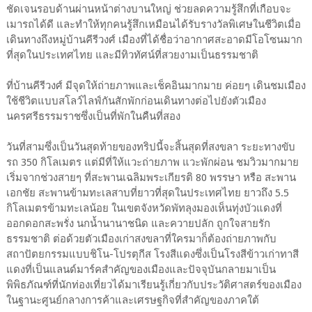
ชัดเจนรอบด้านผ่านหน้าต่างบานใหญ่ ช่วยลดความรู้สึกที่เกือบจะ
เมารถได้ดี และทำให้ทุกคนรู้สึกเหมือนได้รับรางวัลพิเศษในชีวิตเมื่อ
เดินทางถึงหมู่บ้านคีรีวงศ์ เมืองที่ได้ชื่อว่าอากาศสะอาดมีโอโซนมาก
ที่สุดในประเทศไทย และมีทิวทัศน์ที่สวยงามเป็นธรรมชาติ
ที่บ้านคีรีวงศ์ มีจุดให้ถ่ายภาพและเช็คอินมากมาย ค่อยๆ เดินชมเมือง
ใช้ชีวิตแบบสโลว์ไลฟ์กันสักพักก่อนเดินทางต่อไปยังตัวเมือง
นครศรีธรรมราชซึ่งเป็นที่พักในคืนที่สอง
วันที่สามซึ่งเป็นวันสุดท้ายของทริปนี้จะสิ้นสุดที่สงขลา ระยะทางขับ
รถ 350 กิโลเมตร แต่มีที่ให้แวะถ่ายภาพ แวะพักผ่อน ชมวิวมากมาย
เริ่มจากช่วงสายๆ ที่สะพานเฉลิมพระเกียรติ 80 พรรษา หรือ สะพาน
เอกชัย สะพานข้ามทะเลสาบที่ยาวที่สุดในประเทศไทย ยาวถึง 5.5
กิโลเมตรข้ามทะเลน้อย ในเขตจังหวัดพัทลุงมองเห็นทุ่งบัวแดงที่
ออกดอกสะพรั่ง นกน้ำนานาชนิด และควายปลัก ถูกใจสายรัก
ธรรมชาติ ต่อด้วยตัวเมืองเก่าสงขลาที่ใครมาก็ต้องถ่ายภาพกับ
สถาปัตยกรรมแบบชิโน-โปรตุกีส โรงสีแดงซึ่งเป็นโรงสีข้าวเก่าทาสี
แดงที่เป็นแลนด์มาร์คสำคัญของเมืองและปัจจุบันกลายมาเป็น
พิพิธภัณฑ์ที่นักท่องเที่ยวได้มาเรียนรู้เกี่ยวกับประวัติศาสตร์ของเมือง
ในฐานะศูนย์กลางการค้าและเศรษฐกิจที่สำคัญของภาคใต้