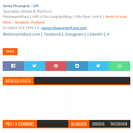
Yanisa Phuangrat
–
Gift
Specialist, Media & Platform
FleishmanHillard
|
968 U Chu Liang Building
|
18
floor, Unit A
|
Rama IV road,
th
Silom
|
Bangkok, Thailand
M
+6663-914-1999
|
E
yanisa.phuangrat@omc.com
fleishmanhillard.com
|
Facebook
|
Instagram
|
LinkedIn
|
X
TAGS:
RELATED POSTS
POST A COMMENT
BLOGGER
DISQUS
FACEBOOK