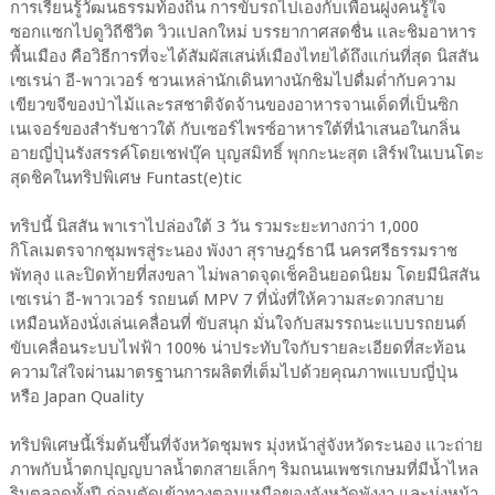
การเรียนรู้วัฒนธรรมท้องถิ่น การขับรถไปเองกับเพื่อนฝูงคนรู้ใจ
ซอกแซกไปดูวิถีชีวิต วิวแปลกใหม่ บรรยากาศสดชื่น และชิมอาหาร
พื้นเมือง คือวิธีการที่จะได้สัมผัสเสน่ห์เมืองไทยได้ถึงแก่นที่สุด นิสสัน
เซเรน่า อี-พาวเวอร์ ชวนเหล่านักเดินทางนักชิมไปดื่มด่ำกับความ
เขียวขจีของป่าไม้และรสชาติจัดจ้านของอาหารจานเด็ดที่เป็นซิก
เนเจอร์ของสำรับชาวใต้ กับเซอร์ไพรซ์อาหารใต้ที่นำเสนอในกลิ่น
อายญี่ปุ่นรังสรรค์โดยเชฟบุ๊ค บุญสมิทธิ์ พุกกะนะสุต เสิร์ฟในเบนโตะ
สุดชิคในทริปพิเศษ Funtast(e)tic
ทริปนี้ นิสสัน พาเราไปล่องใต้ 3 วัน รวมระยะทางกว่า 1,000
กิโลเมตรจากชุมพรสู่ระนอง พังงา สุราษฎร์ธานี นครศรีธรรมราช
พัทลุง และปิดท้ายที่สงขลา ไม่พลาดจุดเช็คอินยอดนิยม โดยมีนิสสัน
เซเรน่า อี-พาวเวอร์ รถยนต์ MPV 7 ที่นั่งที่ให้ความสะดวกสบาย
เหมือนห้องนั่งเล่นเคลื่อนที่ ขับสนุก มั่นใจกับสมรรถนะแบบรถยนต์
ขับเคลื่อนระบบไฟฟ้า 100% น่าประทับใจกับรายละเอียดที่สะท้อน
ความใส่ใจผ่านมาตรฐานการผลิตที่เต็มไปด้วยคุณภาพแบบญี่ปุ่น
หรือ Japan Quality
ทริปพิเศษนี้เริ่มต้นขึ้นที่จังหวัดชุมพร มุ่งหน้าสู่จังหวัดระนอง แวะถ่าย
ภาพกับน้ำตกปุญญบาลน้ำตกสายเล็กๆ ริมถนนเพชรเกษมที่มีน้ำไหล
รินตลอดทั้งปี ก่อนตัดเข้าทางตอนเหนือของจังหวัดพังงา และมุ่งหน้า