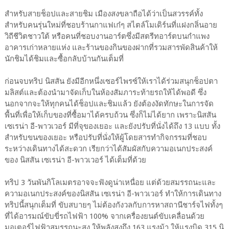
สำหรับสายช็อปและสายชิม เมืองสงขลาถือได้ว่าเป็นสวรรค์ทั้ง
สำหรับคนรุ่นใหม่ที่ชอบร้านกาแฟเก๋ๆ สไตล์โมเดิร์นที่แฝงกลิ่นอาย
วิถีชีวิตชาวใต้ หรือคนที่ชอบงานอาร์ตซึ่งมีสตรีทอาร์ตบนกำแพง
อาคารเก่าหลายแห่ง และร้านของกินของฝากที่รวมสารพัดสินค้าให้
นักชิมได้ชิมและซื้อกลับบ้านกันเต็มที่
ก่อนจบทริป นิสสัน ยังมีอีกหนึ่งเซอร์ไพรซ์ให้เราได้ร่วมสนุกช็อปตา
มลิสต์และต้องนำมาจัดเก็บในห้องสัมภาระท้ายรถให้ได้พอดี ซึ่ง
นอกจากจะให้ทุกคนได้ช็อปและชิมแล้ว ยังต้องงัดทักษะในการจัด
พื้นที่เพื่อให้เก็บของที่ซื้อมาได้ครบถ้วน ซึ่งก็ไม่ได้ยาก เพราะนิสสัน
เซเรน่า อี-พาวเวอร์ มีที่จุของเยอะ และยังปรับที่นั่งได้ถึง 13 แบบ ทั้ง
สำหรับขนของเยอะ หรือปรับที่นั่งให้ผู้โดยสารทำกิจกรรมที่ชอบ
ระหว่างเดินทางได้สะดวก เรียกว่าได้สัมผัสกับความอเนกประสงค์
ของ นิสสัน เซเรน่า อี-พาวเวอร์ ได้เต็มที่ด้วย
ทริป 3 วันพันกิโลเมตรอาจจะฟังดูน่าเหนื่อย แต่ด้วยสมรรถนะและ
ความอเนกประสงค์ของนิสสัน เซเรน่า อี-พาวเวอร์ ทำให้การเดินทาง
ทริปนี้สนุกเต็มที่ ขับสบายๆ ไม่ต้องกังวลกับการหาสถานีชาร์จไฟทั้งๆ
ที่ได้อารมณ์ขับขี่รถไฟฟ้า 100% จากเครื่องยนต์ขับเคลื่อนด้วย
มอเตอร์ไฟฟ้าสมรรถนะสูง ให้พลังสูงถึง 163 แรงม้า ให้แรงบิด 315 นิ