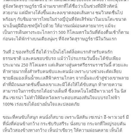
สู่จังหวัดสุราษฎร์ธานี ผ่านเขาสกที่ได้ชื่อว่าเป็นช่วงที่มีทิวทัศน์
สวยงาม แต่มีทางโค้งขึ้นและลงเขาตลอดเส้นทาง ชมวิวสดชื่นไป
พร้อมๆ กับชิมอาหารไทยในร่างญี่ปุ่นที่จัดเสิร์ฟมาในเบนโตะขนาด
น่าเอ็นดูฝีมือเชฟบุ๊คไปด้วย ให้อารมณ์ผ่อนคลายมากๆ แม้จะ
เป็นการเดินทางระยะไกลกว่า 500 กิโลเมตรในวันที่ต้องตื่นเช้าก็ตาม
ก่อนจะได้พักร่างบนเตียงนุ่มๆ ที่จังหวัดสุราษฎร์ธานีในวันแรก
วันที่ 2 ของทริปนี้ ถือได้ว่าเป็นไฮไลต์ล็อตแรกสำหรับคนรัก
ธรรมชาติ และคนชอบขับรถ แม้ว่าโปรแกรมวันนี้จะได้ขับเพียง
ประมาณ 250 กิโลเมตร แต่เส้นทางสู่นครศรีธรรมราชวันนี้ สวยและ
ท้าทายมากทั้งสำหรับคนขับและคนนั่ง เพราะบางช่วงจะตัดเลียบ
ชายฝั่งมองเห็นน้ำทะเลสีฟ้าครามไกลๆ จากนั้นจะเข้าสู่ช่วงเขาพลาย
ดำที่มีถนนลาดชันขึ้นลงเขาและมีโค้งให้ได้ขับสนุก ท้าทายความ
สามารถในการขับรถได้อย่างเต็มที่ ซึ่งเทคโนโลยีอีพาวเวอร์ ใน นิส
สัน เซเรน่า ไม่ทำให้ผิดหวังเพราะตอบสนองทันใจแบบรถไฟฟ้า
100% เร่งแซงได้อย่างมั่นใจและปลอดภัย
ขณะที่คนขับก็สนุก คนนั่งก็สบาย เพราะนิสสัน เซเรน่า อี-พาวเวอร์ มี
ที่นั่งที่ค่อนข้างกว้าง กระชับรับสรีระ นั่งสบาย กระจกที่ใหญ่รอบคัน
เห็นวิวสองข้างทางกว้าง เห็นป่าเขียวๆ ให้ความผ่อนคลาย เห็นได้