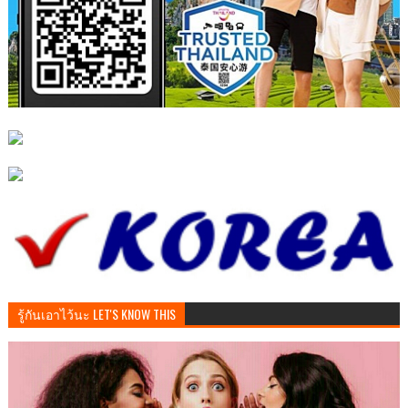
รู้กันเอาไว้นะ LET'S KNOW THIS