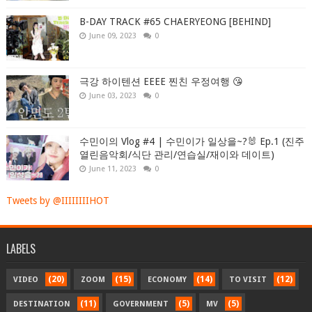
B-DAY TRACK #65 CHAERYEONG [BEHIND]
June 09, 2023
0
극강 하이텐션 EEEE 찐친 우정여행 😘
June 03, 2023
0
수민이의 Vlog #4 | 수민이가 일상을~?🐰 Ep.1 (진주
열린음악회/식단 관리/연습실/재이와 데이트)
June 11, 2023
0
Tweets by @IIIIIIIIHOT
LABELS
(20)
(15)
(14)
(12)
VIDEO
ZOOM
ECONOMY
TO VISIT
(11)
(5)
(5)
DESTINATION
GOVERNMENT
MV