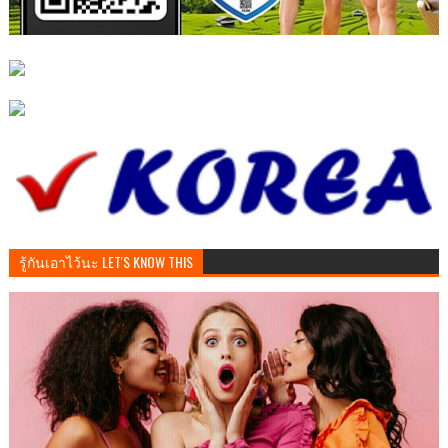
รู้กันเอาไว้นะ LET'S KNOW THIS