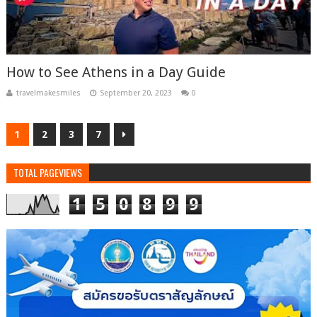
How to See Athens in a Day Guide
travelmakesmiles
September 20, 2023
0
1
2
3
7
TOTAL PAGEVIEWS
1
5
0
8
9
9