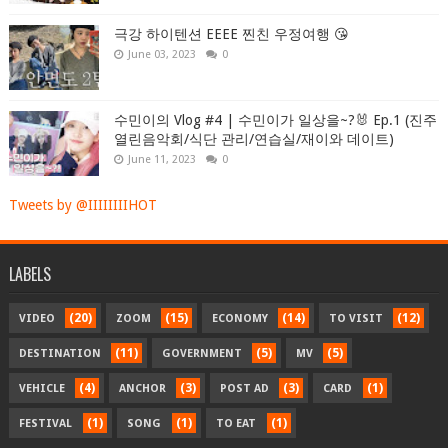
극강 하이텐션 EEEE 찐친 우정여행 😘
June 03, 2023
0
수민이의 Vlog #4 | 수민이가 일상을~?🐰 Ep.1 (진주
열린음악회/식단 관리/연습실/재이와 데이트)
June 11, 2023
0
Tweets by @IIIIIIIIHOT
LABELS
(20)
(15)
(14)
(12)
VIDEO
ZOOM
ECONOMY
TO VISIT
(11)
(5)
(5)
DESTINATION
GOVERNMENT
MV
(4)
(3)
(3)
(1)
VEHICLE
ANCHOR
POST AD
CARD
(1)
(1)
(1)
FESTIVAL
SONG
TO EAT