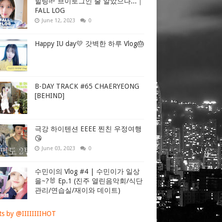
힐링🌱 브이로그인 줄 알았으나...｜
FALL LOG
June 12, 2023
0
Happy IU day💛 갓벽한 하루 Vlog🎂
B-DAY TRACK #65 CHAERYEONG
[BEHIND]
극강 하이텐션 EEEE 찐친 우정여행
😘
June 03, 2023
0
수민이의 Vlog #4 | 수민이가 일상
을~?🐰 Ep.1 (진주 열린음악회/식단
관리/연습실/재이와 데이트)
s by @IIIIIIIIHOT