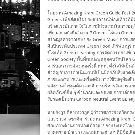
โดยงาน Amazing Krabi Green Guide Fest 20
Greens เพื่อส่งเสริมประสบการณ์ท่องเที่ยวที่มี
สร้างแรงบันดาลใจในการมีส่วนร่วมในการอนุรัก
เที่ยวอย่างยั่งยืน” ผ่าน 7 Greens ได้แก่ G
สร้างมูลค่าจากเศษขยะ Green Music การแสดงด
ศิลปินระดับประเทศ Green Food เสิร์ฟเมนูรักษ
รีไซเคิล Green Learning การจัดการท่องเที่ย
Green Society พื้นที่พบปะพูดคุยคนรักษ์โลก G
คาร์บอน การจัดงานครั้งนี้ ททท. ตั้งใจให้เป
สำคัญกับการดำเนินงานที่เป็นมิตรกับสิ่งแวดล้อ
ภาชนะอาหารและเครื่องดื่ม การใช้วัสดุท้องถ
พลังงานก๊าซหุงต้ม และมีการบริหารจัดการแย
ผลิตภัณฑ์อื่น ๆ คำนวณและชดเชยการปล่อยคา
รับรองเป็นงาน Carbon Neutral Event อย่างถู
นายอังกูร ศีลาเทวากูล ผู้ว่าราชการจังหวัดกระบ
และชาวต่างชาติมาร่วมงาน Amazing Krabi Gree
ศักยภาพด้านการท่องเที่ยวสูงของประเทศไทย
หาดทราย ป่าเขา และหมู่เกาะต่าง ๆ ที่มีชื่อเ