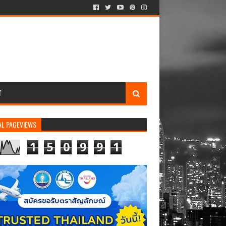
T
AL PAGEVIEWS
1
5
0
9
9
1