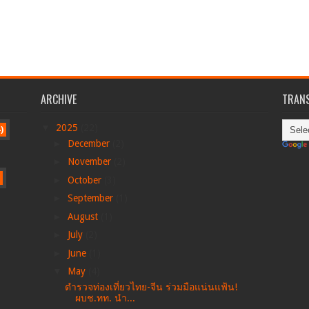
ARCHIVE
TRANS
▼
2025
(22)
)
►
December
(2)
►
November
(2)
►
October
(3)
►
September
(1)
►
August
(1)
►
July
(2)
►
June
(1)
▼
May
(4)
ตำรวจท่องเที่ยวไทย-จีน ร่วมมือแน่นแฟ้น!
ผบช.ทท. นำ...