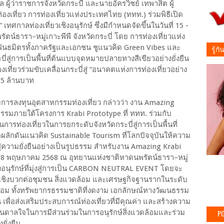
 ผู้ว่าราชการจังหวัดกระบี่ และนายอัครวิชย์ เทพาสิต ผู้
เที่ยว การท่องเที่ยวแห่งประเทศไทย (ททท.) ร่วมพิธีเปิด
ศกาลท่องเที่ยวเชิงอนุรักษ์ ซึ่งมีกำหนดจัดขึ้นในวันที่ 15 -
์ธารา–หมู่เกาะพีพี จังหวัดกระบี่ โดย การท่องเที่ยวแห่ง
พันธมิตรทั้งภาครัฐและเอกชน ชูแนวคิด Green Vibes และ
รู้ก
บี่สู่การเป็นพื้นที่ต้นแบบจุดหมายปลายทางสีเขียวอย่างยั่งยืน
ี่ยวร่วมขับเคลื่อนกระบี่สู่ “อนาคตแห่งการท่องเที่ยวอย่าง
 35 ล้านบาท
ิมการลงทุนอุตสาหกรรมท่องเที่ยว กล่าวว่า งาน Amazing
กรรมภายใต้โครงการ Krabi Prototype ที่ ททท. ร่วมกับ
ท่องเที่ยวในการยกระดับจังหวัดกระบี่สู่การเป็นพื้นที่
ผลักดันแนวคิด Sustainable Tourism ที่โลกปัจจุบันให้ความ
่ความยั่งยืนอย่างเป็นรูปธรรม สำหรับงาน Amazing Krabi
5 - 18 พฤษภาคม 2568 ณ อุทยานแห่งชาติหาดนพรัตน์ธารา–หมู่
เชิงอนุรักษ์ที่มุ่งสู่การเป็น CARBON NEUTRAL EVENT โดยจะ
บเชิงบวกต่อชุมชน สิ่งแวดล้อม และเศรษฐกิจฐานรากในระดับ
พร้อม ทั้งทรัพยากรธรรมชาติที่งดงาม เอกลักษณ์ทางวัฒนธรรม
พื่อส่งเสริมประสบการณ์ท่องเที่ยวที่มีคุณค่า และสร้างความ
PO
รงบันดาลใจในการมีส่วนร่วมในการอนุรักษ์สิ่งแวดล้อมและร่วม
ยั่งยืน