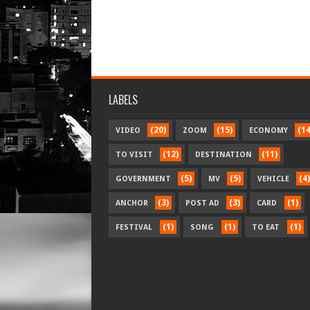
LABELS
(20)
(15)
(14
VIDEO
ZOOM
ECONOMY
(12)
(11)
TO VISIT
DESTINATION
(5)
(5)
(4)
GOVERNMENT
MV
VEHICLE
(3)
(3)
(1)
ANCHOR
POST AD
CARD
(1)
(1)
(1)
FESTIVAL
SONG
TO EAT