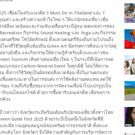
25 เชื่อมโยงกับแนวคิด 5 Must Do in Thailand และ 7
คุณค่า และสร้างความเข้าใจใหม่ ๆ ให้แก่นักท่องเที่ยว เพื่อ
ษ์สิ่งแวดล้อมและร่วมขับเคลื่อนกระบี่สู่อนาคตแห่งการท่อง
reen Recreation กิจกรรม Sound Healing และ Yoga และกิจกรรม
นตรีสด โชว์อัตลักษณ์ ตั้งแต่วงดนตรีท้องถิ่นรวมไปจนถึง
์โลกที่ใช้วัตถุดิบท้องถิ่น Green Art นิทรรศการศิลปะจากวัสดุ
วอย่างยั่งยืน และกิจกรรมให้ความรู้สำหรับเด็กและเยาวชน
reen Tourism เส้นทางท่องเที่ยวใหม่ ๆ ในกระบี่ที่เน้นการลด
็นต้นแบบของ Carbon Neutral Event ในทุกมิติ โดยให้ความ
ม ทั้งการใช้วัสดุเป็นมิตรต่อสิ่งแวดล้อม ทั้งในงานตกแต่ง
ิ่นเพื่อลดระยะทางในการขนส่ง การใช้พลังงานทดแทน ลดใช้
กขยะ รวมถึงรับซื้อขยะจากการจัดงานเพื่อนำไปแปรรูปเป็น
ร์บอนไดออกไซด์ ด้วยการซื้อคาร์บอนเครดิต เพื่อขอการ
กต้อง
ี่ กล่าวว่า จังหวัดกระบี่พร้อมต้อนรับนักท่องเที่ยวทั้งชาวไทย
n Guide Fest 2025 ด้วยกระบี่เป็นหนึ่งในจังหวัดที่มี
 และมีความอุดมสมบูรณ์ของทรัพยากรธรรมชาติ ทั้งทะเล
สียงระดับโลก จังหวัดฯ จึงให้ความสำคัญกับการบริหารจัดการ